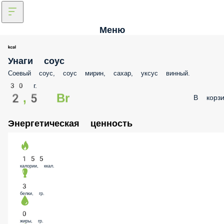
Меню
Унаги соус
Соевый соус, соус мирин, сахар, уксус винный.
30 г.
2,5 Br
В корз
Энергетическая ценность
155
калории, ккал.
3
белки, гр.
0
жиры, гр.