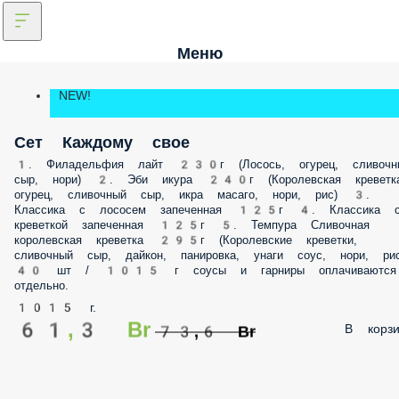
Меню
NEW!
Сет Каждому свое
1. Филадельфия лайт 230г (Лосось, огурец, сливочн
сыр, нори) 2. Эби икура 240г (Королевская креветка
огурец, сливочный сыр, икра масаго, нори, рис) 3.
Классика с лососем запеченная 125г 4. Классика 
креветкой запеченная 125г 5. Темпура Сливочная
королевская креветка 295г (Королевские креветки,
сливочный сыр, дайкон, панировка, унаги соус, нори, рис
40 шт / 1015 г соусы и гарниры оплачиваются
отдельно.
1015 г.
61,3 Br
В корзи
73,6 Br