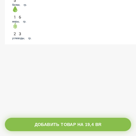
5
белки, гр.
16
жиры, гр.
23
углеводы, гр.
ДОБАВИТЬ ТОВАР НА
19,4 BR