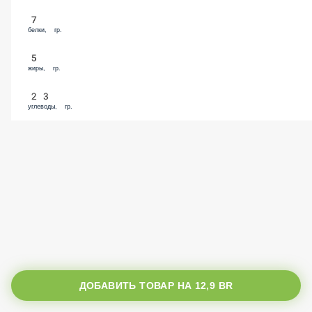
7
белки, гр.
5
жиры, гр.
23
углеводы, гр.
ДОБАВИТЬ ТОВАР НА
12,9 BR